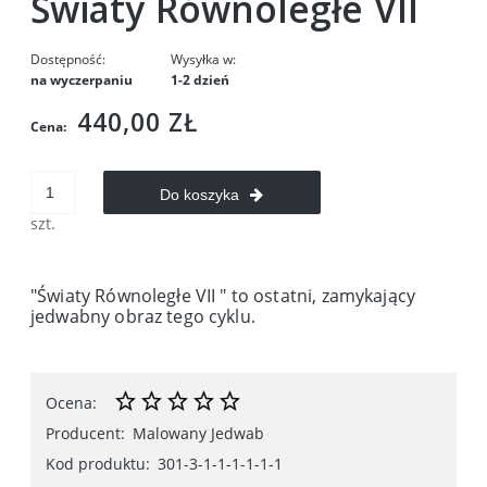
Światy Równoległe VII
Dostępność:
Wysyłka w:
na wyczerpaniu
1-2 dzień
440,00 ZŁ
Cena:
Do koszyka
szt.
"Światy Równoległe VII " to ostatni, zamykający
jedwabny obraz tego cyklu.
Ocena:
Producent:
Malowany Jedwab
Kod produktu:
301-3-1-1-1-1-1-1