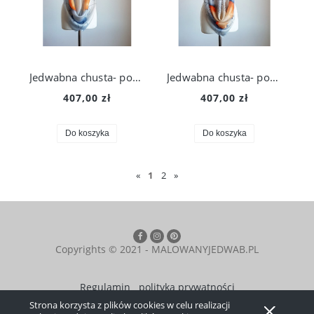
Jedwabna chusta- pomarańczowe i granatowe maki
Jedwabna chusta- pomarańczowe maki
407,00 zł
407,00 zł
Do koszyka
Do koszyka
«
1
2
»
Copyrights © 2021 - MALOWANYJEDWAB.PL
Regulamin
polityka prywatności
Strona korzysta z plików cookies w celu realizacji