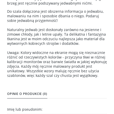
brzeg jest ręcznie podszywany jedwabnymi nićmi.
Do szala dołączona jest obszerna informacja o jedwabiu,
malowaniu na nim i sposobie dbania o niego. Podaruj
sobie jedwabną przyjemność!
Naturalny jedwab jest doskonały zarówno na jesienne i
zimowe chłody, jak i letnie upały. Ta delikatna i fantazyjna
tkanina jest w moim odczuciu najlepsza jako materiał dla
wytwornych kobiecych strojów i dodatków.
Uwaga: Kolory widoczne na ekranie mogą się nieznacznie
różnić od rzeczywistych kolorów - przyczyna tkwi w różnej
kalibracji monitorów oraz barwie światła w jakiej wykonuję
zdjęcia. Każdy mój ręcznie malowany produkt jest
unikatowy. Wszystkie wzory maluję ręcznie bez użycia
szablonów, więc każdy szal czy chusta jest wyjątkowy.
OPINIE O PRODUKCIE (0)
Imię lub pseudonim: