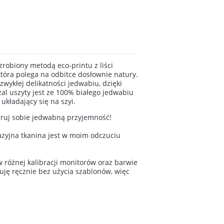
zrobiony metodą eco-printu z liści
 która polega na odbitce dosłownie natury.
wykłej delikatności jedwabiu, dzięki
l uszyty jest ze 100% białego jedwabiu
układający się na szyi.
aruj sobie jedwabną przyjemność!
tazyjna tkanina jest w moim odczuciu
 różnej kalibracji monitorów oraz barwie
uję ręcznie bez użycia szablonów, więc