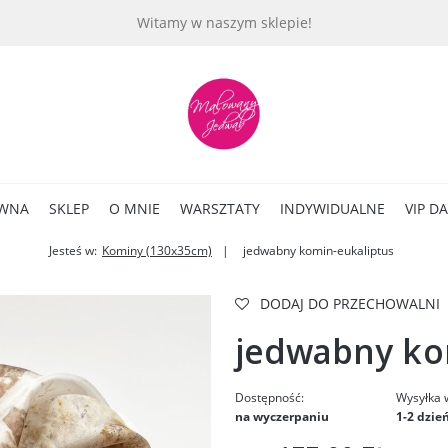
Witamy w naszym sklepie!
ÓWNA
SKLEP
O MNIE
WARSZTATY
INDYWIDUALNE
VIP D
Jesteś w:
Kominy (130x35cm)
jedwabny komin-eukaliptus
DODAJ DO PRZECHOWALNI
jedwabny ko
Dostępność:
Wysyłka 
na wyczerpaniu
1-2 dzie