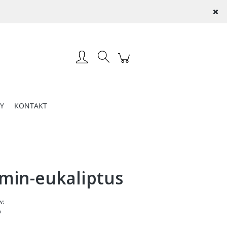
Zaloguj się
AY
KONTAKT
min-eukaliptus
w:
ń