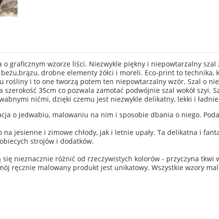
 o graficznym wzorze liści. Niezwykle piękny i niepowtarzalny szal 
 beżu,brązu, drobne elementy żółci i moreli. Eco-print to technika,
rośliny i to one tworzą potem ten niepowtarzalny wzór. Szal o niez
szerokość 35cm co pozwala zamotać podwójnie szal wokół szyi. Sza
abnymi nićmi, dzięki czemu jest niezwykle delikatny, lekki i ładnie 
acja o jedwabiu, malowaniu na nim i sposobie dbania o niego. Pod
na jesienne i zimowe chłody, jak i letnie upały. Ta delikatna i fan
obiecych strojów i dodatków.
ię nieznacznie różnić od rzeczywistych kolorów - przyczyna tkwi w
 mój ręcznie malowany produkt jest unikatowy. Wszystkie wzory mal