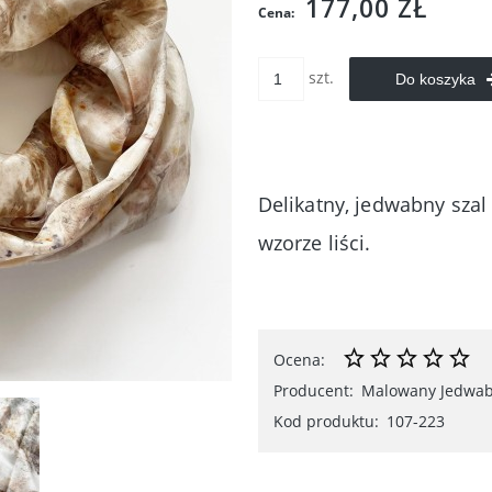
177,00 ZŁ
Cena:
szt.
Do koszyka
Delikatny, jedwabny sza
wzorze liści.
Ocena:
Producent:
Malowany Jedwa
Kod produktu:
107-223