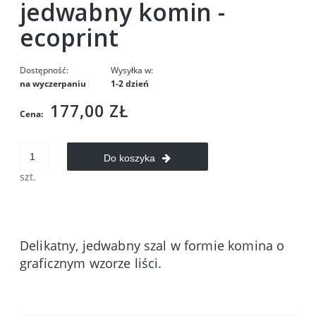
jedwabny komin -
ecoprint
Dostępność:
Wysyłka w:
na wyczerpaniu
1-2 dzień
177,00 ZŁ
Cena:
Do koszyka
szt.
Delikatny, jedwabny szal w formie komina o
graficznym wzorze liści.