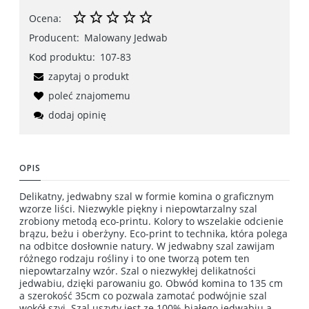
Ocena:
Producent:
Malowany Jedwab
Kod produktu:
107-83
zapytaj o produkt
poleć znajomemu
dodaj opinię
OPIS
Delikatny, jedwabny szal w formie komina o graficznym
wzorze liści. Niezwykle piękny i niepowtarzalny szal
zrobiony metodą eco-printu. Kolory to wszelakie odcienie
brązu, beżu i oberżyny. Eco-print to technika, która polega
na odbitce dosłownie natury. W jedwabny szal zawijam
różnego rodzaju rośliny i to one tworzą potem ten
niepowtarzalny wzór. Szal o niezwykłej delikatności
jedwabiu, dzięki parowaniu go. Obwód komina to 135 cm
a szerokość 35cm co pozwala zamotać podwójnie szal
wokół szyi. Szal uszyty jest ze 100% białego jedwabiu a