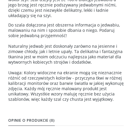
jego brzeg jest ręcznie podszywany jedwabnymi nićmi,
dzięki czemu jest niezwykle delikatny, lekki i ładnie
układający się na szyi.
Do szala dołączona jest obszerna informacja o jedwabiu,
malowaniu na nim i sposobie dbania o niego. Podaruj
sobie jedwabną przyjemność!
Naturalny jedwab jest doskonały zarówno na jesienne i
zimowe chłody, jak i letnie upały. Ta delikatna i fantazyjna
tkanina jest w moim odczuciu najlepsza jako materiał dla
wytwornych kobiecych strojów i dodatków.
Uwaga: Kolory widoczne na ekranie mogą się nieznacznie
różnić od rzeczywistych kolorów - przyczyna tkwi w różnej
kalibracji monitorów oraz barwie światła w jakiej wykonuję
zdjęcia. Każdy mój ręcznie malowany produkt jest
unikatowy. Wszystkie wzory maluję ręcznie bez użycia
szablonów, więc każdy szal czy chusta jest wyjątkowy.
OPINIE O PRODUKCIE (0)