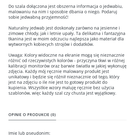
Do szala dołączona jest obszerna informacja o jedwabiu,
malowaniu na nim i sposobie dbania o niego. Podaruj
sobie jedwabną przyjemność!
Naturalny jedwab jest doskonały zarówno na jesienne i
zimowe chłody, jak i letnie upały. Ta delikatna i fantazyjna
tkanina jest w moim odczuciu najlepsza jako materiał dla
wytwornych kobiecych strojów i dodatków.
Uwaga: Kolory widoczne na ekranie mogą się nieznacznie
różnić od rzeczywistych kolorów - przyczyna tkwi w różnej
kalibracji monitorów oraz barwie światła w jakiej wykonuję
zdjęcia. Każdy mój ręcznie malowany produkt jest
unikatowy i będzie się różnił nieznacznie od tego, który
jest na zdjęciu o ile nie jest to gotowy produkt do
kupienia. Wszystkie wzory maluję ręcznie bez użycia
szablonów, więc każdy szal czy chusta jest wyjątkowy.
OPINIE O PRODUKCIE (0)
Imię lub pseudonim: