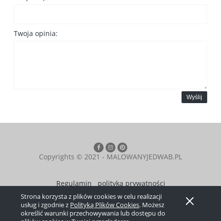
Twoja opinia:
Wyślij
Copyrights © 2021 - MALOWANYJEDWAB.PL
Regulamin
polityka prywatności
Strona korzysta z plików cookies w celu realizacji
Pokaż pełną wersję strony
usług i zgodnie z
Polityką Plików Cookies
. Możesz
określić warunki przechowywania lub dostępu do
Sklep internetowy Shoper.pl