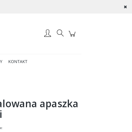
Zaloguj się
AY
KONTAKT
lowana apaszka
i
w: