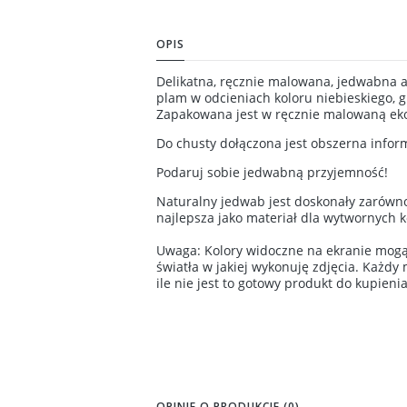
OPIS
Delikatna, ręcznie malowana, jedwabna 
plam w odcieniach koloru niebieskiego, 
Zapakowana jest w ręcznie malowaną eko
Do chusty dołączona jest obszerna infor
Podaruj sobie jedwabną przyjemność!
Naturalny jedwab jest doskonały zarówno 
najlepsza jako materiał dla wytwornych k
Uwaga: Kolory widoczne na ekranie mogą s
światła w jakiej wykonuję zdjęcia. Każdy 
ile nie jest to gotowy produkt do kupieni
OPINIE O PRODUKCIE (0)