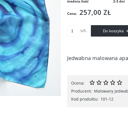
średnia ilość
2-3 dni
257,00 ZŁ
Cena:
szt.
Do koszyka
Jedwabna malowana apas
Ocena:
Producent:
Malowany Jedwa
Kod produktu:
101-12