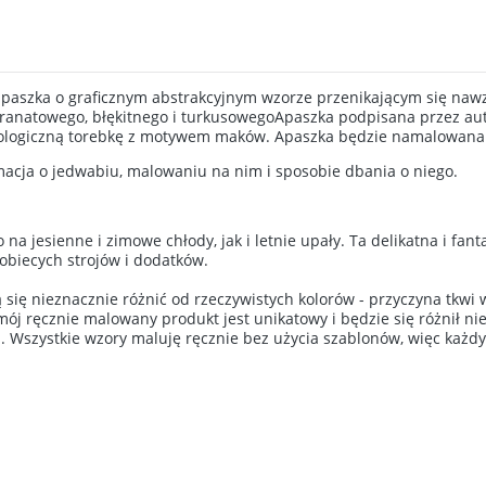
apaszka o graficznym abstrakcyjnym wzorze przenikającym się naw
granatowego, błękitnego i turkusowegoApaszka podpisana przez aut
logiczną torebkę z motywem maków. Apaszka będzie namalowana s
macja o jedwabiu, malowaniu na nim i sposobie dbania o niego.
na jesienne i zimowe chłody, jak i letnie upały. Ta delikatna i fan
obiecych strojów i dodatków.
ię nieznacznie różnić od rzeczywistych kolorów - przyczyna tkwi w
mój ręcznie malowany produkt jest unikatowy i będzie się różnił nie
a. Wszystkie wzory maluję ręcznie bez użycia szablonów, więc każdy