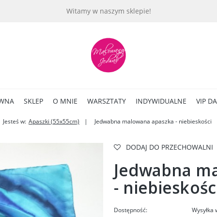
Witamy w naszym sklepie!
ÓWNA
SKLEP
O MNIE
WARSZTATY
INDYWIDUALNE
VIP D
Jesteś w:
Apaszki (55x55cm)
Jedwabna malowana apaszka - niebieskości
DODAJ DO PRZECHOWALNI
Jedwabna ma
- niebieskośc
Dostępność:
Wysyłka 