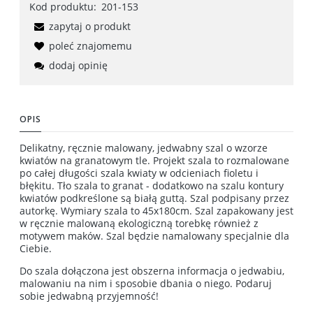
Kod produktu:
201-153
zapytaj o produkt
poleć znajomemu
dodaj opinię
OPIS
Delikatny, ręcznie malowany, jedwabny szal o wzorze
kwiatów na granatowym tle. Projekt szala to rozmalowane
po całej długości szala kwiaty w odcieniach fioletu i
błękitu. Tło szala to granat - dodatkowo na szalu kontury
kwiatów podkreślone są białą guttą
. Szal podpisany przez
autorkę. Wymiary szala to 45x180cm. Szal zapakowany jest
w ręcznie malowaną ekologiczną torebkę również z
motywem maków. Szal będzie namalowany specjalnie dla
Ciebie.
Do szala dołączona jest obszerna informacja o jedwabiu,
malowaniu na nim i sposobie dbania o niego. Podaruj
sobie jedwabną przyjemność!