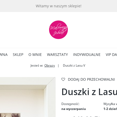
Witamy w naszym sklepie!
ÓWNA
SKLEP
O MNIE
WARSZTATY
INDYWIDUALNE
VIP D
Jesteś w:
Obrazy
Duszki z Lasu V
DODAJ DO PRZECHOWALNI
Duszki z Las
Dostępność:
Wysyłka 
na wyczerpaniu
1-2 dzie