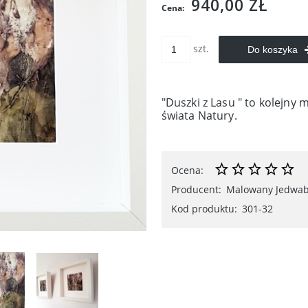
940,00 ZŁ
Cena:
szt.
Do koszyka
"Duszki z Lasu " to kolejny
świata Natury.
Ocena:
Producent:
Malowany Jedwa
Kod produktu:
301-32