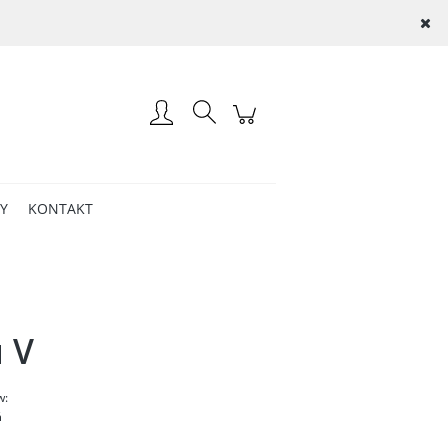
Zaloguj się
AY
KONTAKT
u V
w:
ń