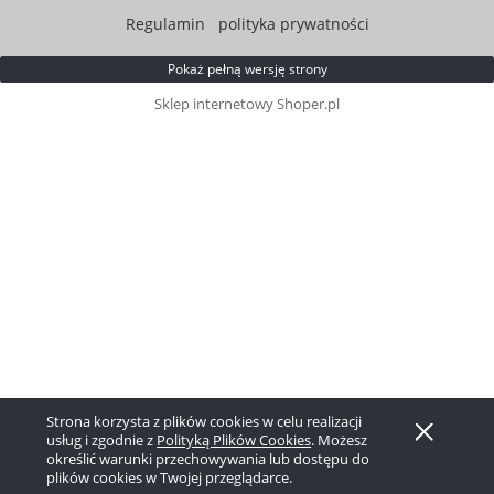
Regulamin
polityka prywatności
Pokaż pełną wersję strony
Sklep internetowy Shoper.pl
Strona korzysta z plików cookies w celu realizacji
usług i zgodnie z
Polityką Plików Cookies
. Możesz
określić warunki przechowywania lub dostępu do
plików cookies w Twojej przeglądarce.